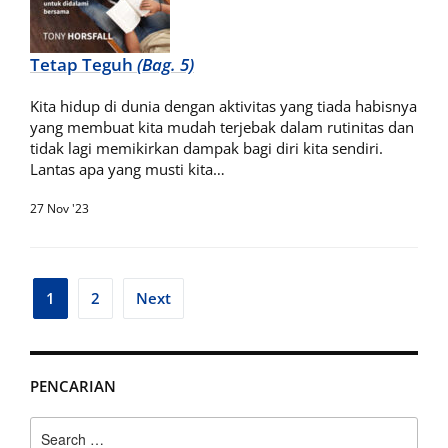
Tetap Teguh
(Bag. 5)
Kita hidup di dunia dengan aktivitas yang tiada habisnya
yang membuat kita mudah terjebak dalam rutinitas dan
tidak lagi memikirkan dampak bagi diri kita sendiri.
Lantas apa yang musti kita…
27 Nov '23
Posts
1
2
Next
pagination
PENCARIAN
Search