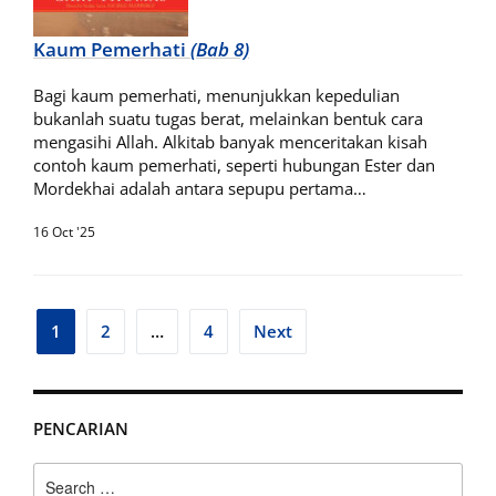
Kaum Pemerhati
(Bab 8)
Bagi kaum pemerhati, menunjukkan kepedulian
bukanlah suatu tugas berat, melainkan bentuk cara
mengasihi Allah. Alkitab banyak menceritakan kisah
contoh kaum pemerhati, seperti hubungan Ester dan
Mordekhai adalah antara sepupu pertama…
16 Oct '25
Posts
1
2
…
4
Next
pagination
PENCARIAN
Search