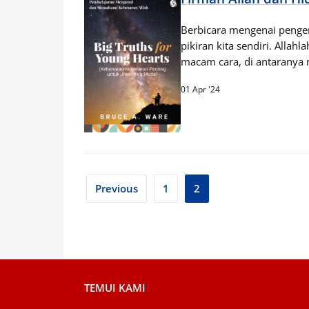
Berbicara mengenai pengen
pikiran kita sendiri. Alla
macam cara, di antaranya 
01 Apr '24
Posts
Previous
1
2
pagination
TEMUI KAMI