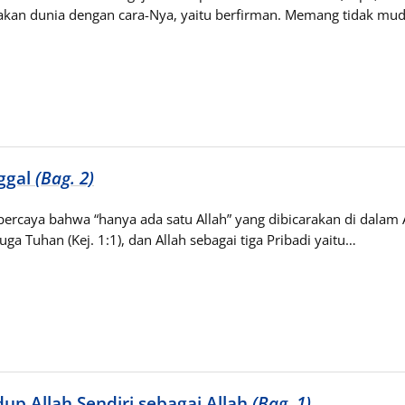
akan dunia dengan cara-Nya, yaitu berfirman. Memang tidak mud
nggal
(Bag. 2)
 percaya bahwa “hanya ada satu Allah” yang dibicarakan di dalam A
uga Tuhan (Kej. 1:1), dan Allah sebagai tiga Pribadi yaitu…
up Allah Sendiri sebagai Allah
(Bag. 1)