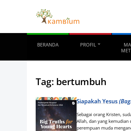
BERANDA
PROFIL
MA
MET
Tag:
bertumbuh
Siapakah Yesus
(Bag.
Sebagai orang Kristen, sud
Allah, dan yang kemudian 
perempuan muda menga