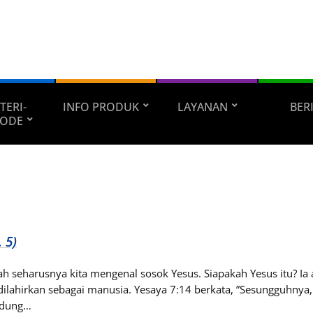
TERI-
INFO PRODUK
LAYANAN
BER
ODE
 5)
ah seharusnya kita mengenal sosok Yesus. Siapakah Yesus itu? Ia 
dilahirkan sebagai manusia. Yesaya 7:14 berkata, ”Sesungguhnya
ndung…