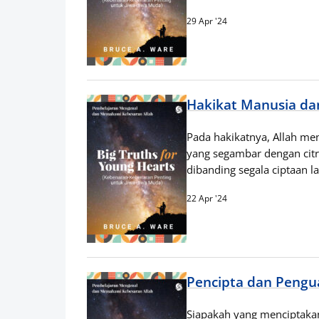
29 Apr '24
Hakikat Manusia da
Pada hakikatnya, Allah me
yang segambar dengan citr
dibanding segala ciptaan l
22 Apr '24
Pencipta dan Pengu
Siapakah yang menciptakan