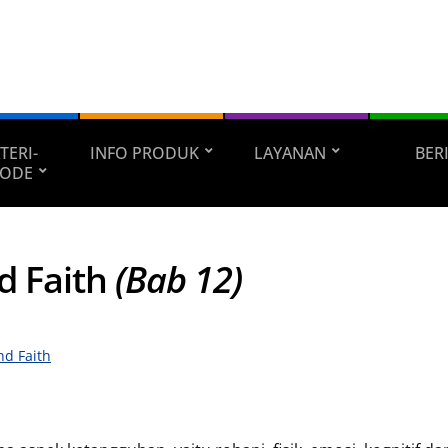
TERI-
INFO PRODUK
LAYANAN
BER
ODE
nd Faith
(Bab 12)
nd Faith