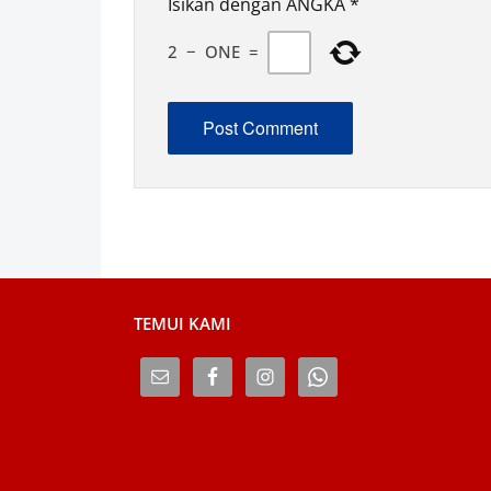
Isikan dengan ANGKA
*
2
−
ONE
=
TEMUI KAMI