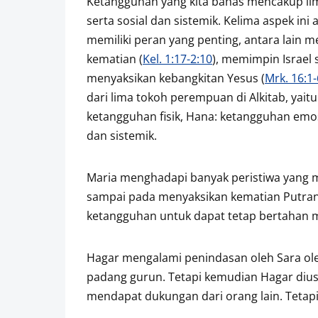
Ketangguhan yang kita bahas mencakup lima 
serta sosial dan sistemik. Kelima aspek ini
memiliki peran yang penting, antara lain m
kematian (
Kel. 1:17-2:10
), memimpin Israel 
menyaksikan kebangkitan Yesus (
Mrk. 16:1-
dari lima tokoh perempuan di Alkitab, yait
ketangguhan fisik, Hana: ketangguhan emosi
dan sistemik.
Maria menghadapi banyak peristiwa yang 
sampai pada menyaksikan kematian Putrany
ketangguhan untuk dapat tetap bertahan me
Hagar mengalami penindasan oleh Sara ol
padang gurun. Tetapi kemudian Hagar diusi
mendapat dukungan dari orang lain. Teta