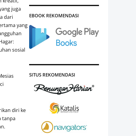
 kreatif,
 yang juga
EBOOK REKOMENDASI
a dari
pertama yang
etangguhan
 Hagar:
uhan sosial
SITUS REKOMENDASI
Mesias
ci
kan diri ke
a tanpa
an.