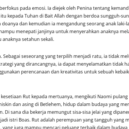
erfokus pada emosi. Ia diejek oleh Penina tentang kemand
tu kepada Tuhan di Bait Allah dengan berdoa sungguh-sun
n doanya dan kemudian ia mengandung seorang anak laki-l
 mampu menepati janjinya untuk menyerahkan anaknya mel
u anaknya setahun sekali.
. Sebagai seseorang yang terpilih menjadi ratu, ia tidak m
ategi yang dirancangnya, ia dapat menyelamatkan tidak ha
nggunakan perencanaan dan kreativitas untuk sebuah kebai
a kesetiaan Rut kepada mertuanya, mengikuti Naomi pulang
iskin dan asing di Betlehem, hidup dalam budaya yang me
Di sana dia bekerja memungut sisa-sisa jelai yang dipane
jadi istri Boas. Rut adalah perempuan yang tangguh yang 
, yang juga mampu mencari peluang terbaik dalam budaya