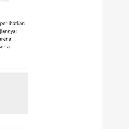
perlihatkan
jiannya;
arena
serta