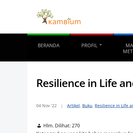
BERANDA
PROFIL
MA
MET
Resilience in Life a
04 Nov '22
Artikel
,
Buku
,
Resilience in Life a
Hlm. Dilihat:
270