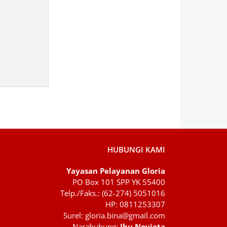
HUBUNGI KAMI
Yayasan Pelayanan Gloria
PO Box 101 SPP YK 55400
Telp./Faks.: (62-274) 5051016
HP: 0811253307
Surel: gloria.bina@gmail.com
Narahubung:
Ibu Novieta