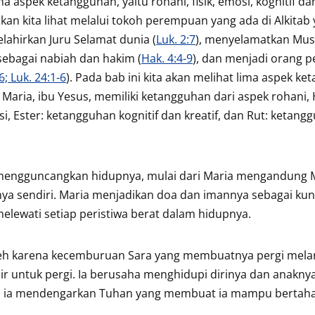
aspek ketangguhan, yaitu rohani, fisik, emosi, kognitif dan
 akan kita lihat melalui tokoh perempuan yang ada di Alkitab
elahirkan Juru Selamat dunia (
Luk. 2:7
), menyelamatkan Mus
sebagai nabiah dan hakim (
Hak. 4:4-9
), dan menjadi orang 
6; Luk. 24:1-6
). Pada bab ini kita akan melihat lima aspek k
u Maria, ibu Yesus, memiliki ketangguhan dari aspek rohani,
, Ester: ketangguhan kognitif dan kreatif, dan Rut: ketangg
mengguncangkan hidupnya, mulai dari Maria mengandung 
a sendiri. Maria menjadikan doa dan imannya sebagai kun
lewati setiap peristiwa berat dalam hidupnya.
eh karena kecemburuan Sara yang membuatnya pergi melari
r untuk pergi. Ia berusaha menghidupi dirinya dan anakny
pi ia mendengarkan Tuhan yang membuat ia mampu bertah