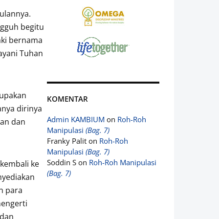
ulannya.
gguh begitu
aki bernama
ayani Tuhan
elupakan
KOMENTAR
nya dirinya
Admin KAMBIUM
on
Roh-Roh
kan dan
Manipulasi
(Bag. 7)
Franky Palit
on
Roh-Roh
Manipulasi
(Bag. 7)
Soddin S
on
Roh-Roh Manipulasi
 kembali ke
(Bag. 7)
nyediakan
n para
mengerti
 dan