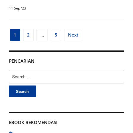
11 Sep '23
Posts
1
2
…
5
Next
pagination
PENCARIAN
Search
for:
EBOOK REKOMENDASI