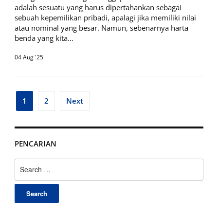
adalah sesuatu yang harus dipertahankan sebagai
sebuah kepemilikan pribadi, apalagi jika memiliki nilai
atau nominal yang besar. Namun, sebenarnya harta
benda yang kita…
04 Aug '25
Posts
1
2
Next
pagination
PENCARIAN
Search
for: