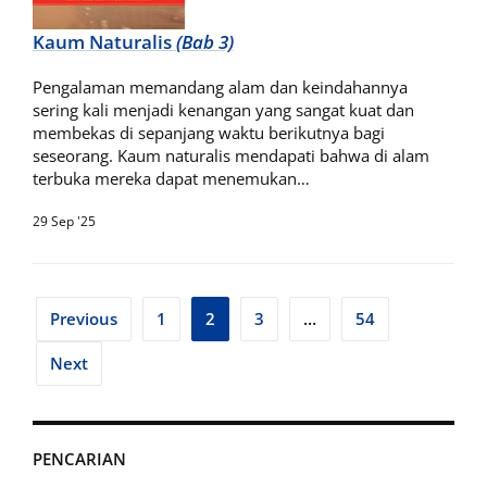
Kaum Naturalis
(Bab 3)
Pengalaman memandang alam dan keindahannya
sering kali menjadi kenangan yang sangat kuat dan
membekas di sepanjang waktu berikutnya bagi
seseorang. Kaum naturalis mendapati bahwa di alam
terbuka mereka dapat menemukan…
29 Sep '25
Posts
Previous
1
2
3
…
54
pagination
Next
PENCARIAN