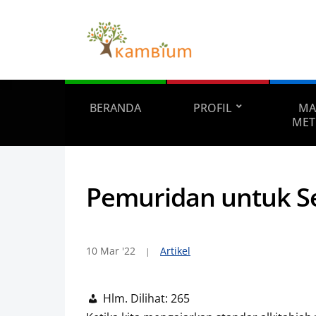
BERANDA
PROFIL
MA
MET
Pemuridan untuk 
10 Mar '22
Artikel
Hlm. Dilihat:
265