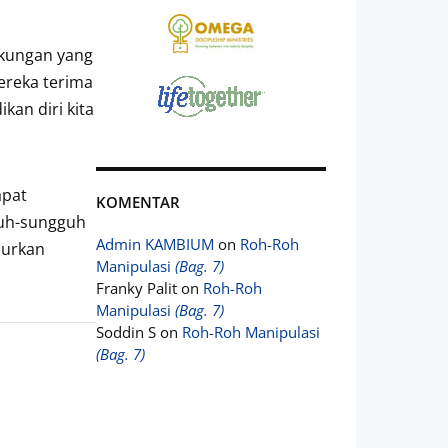
gkungan yang
ereka terima
an diri kita
apat
KOMENTAR
guh-sungguh
Admin KAMBIUM
on
Roh-Roh
lurkan
Manipulasi
(Bag. 7)
Franky Palit
on
Roh-Roh
Manipulasi
(Bag. 7)
Soddin S
on
Roh-Roh Manipulasi
(Bag. 7)