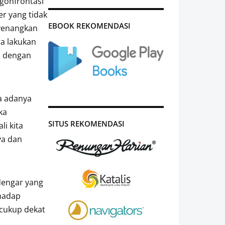
gonfrontasi
er yang tidak
EBOOK REKOMENDASI
nyenangkan
ta lakukan
h dengan
a adanya
ka
SITUS REKOMENDASI
i kita
ya dan
dengar yang
hadap
 cukup dekat