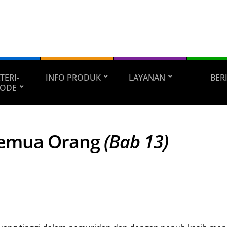
TERI-
INFO PRODUK
LAYANAN
BER
ODE
Semua Orang
(Bab 13)