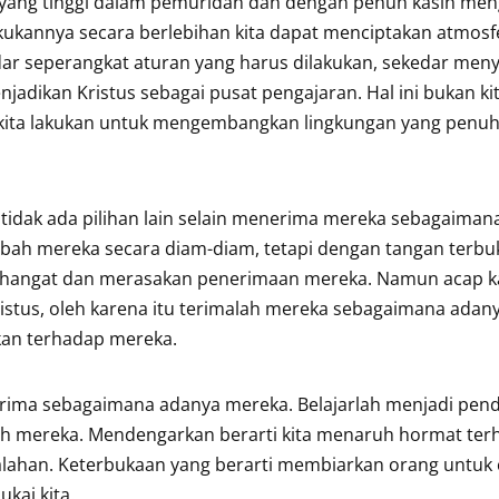
ah yang tinggi dalam pemuridan dan dengan penuh kasih men
lakukannya secara berlebihan kita dapat menciptakan atmosf
edar seperangkat aturan yang harus dilakukan, sekedar me
jadikan Kristus sebagai pusat pengajaran. Hal ini bukan ki
t kita lakukan untuk mengembangkan lingkungan yang penu
 tidak ada pilihan lain selain menerima mereka sebagaiman
bah mereka secara diam-diam, tetapi dengan tangan terbu
ngat dan merasakan penerimaan mereka. Namun acap kal
istus, oleh karena itu terimalah mereka sebagaimana adan
ukan terhadap mereka.
enerima sebagaimana adanya mereka. Belajarlah menjadi pen
ah mereka. Mendengarkan berarti kita menaruh hormat ter
alahan. Keterbukaan yang berarti membiarkan orang untuk
kai kita.