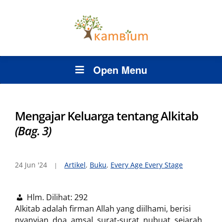
Open Menu
Mengajar Keluarga tentang Alkitab
(Bag. 3)
24 Jun '24
Artikel
,
Buku
,
Every Age Every Stage
Hlm. Dilihat:
292
Alkitab adalah firman Allah yang diilhami, berisi
nyanyian, doa, amsal, surat-surat, nubuat, sejarah