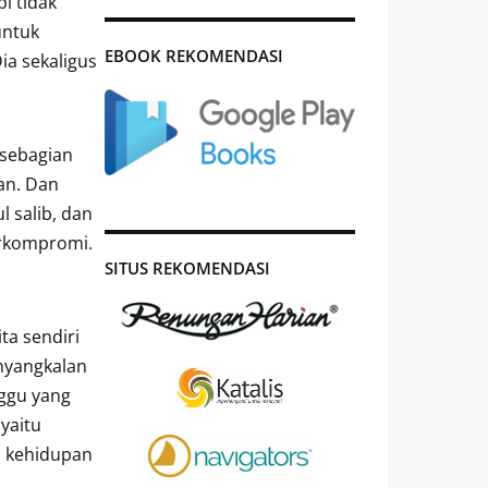
i tidak
untuk
EBOOK REKOMENDASI
ia sekaligus
 sebagian
an. Dan
 salib, dan
erkompromi.
SITUS REKOMENDASI
ta sendiri
nyangkalan
ggu yang
yaitu
h kehidupan