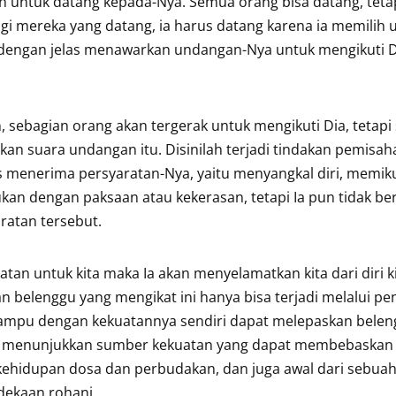
 untuk datang kepada-Nya. Semua orang bisa datang, tetap
i mereka yang datang, ia harus datang karena ia memilih 
 dengan jelas menawarkan undangan-Nya untuk mengikuti D
sebagian orang akan tergerak untuk mengikuti Dia, tetapi
an suara undangan itu. Disinilah terjadi tindakan pemisah
 menerima persyaratan-Nya, yaitu menyangkal diri, memikul
bukan dengan paksaan atau kekerasan, tetapi Ia pun tidak b
ratan tersebut.
n untuk kita maka Ia akan menyelamatkan kita dari diri ki
belenggu yang mengikat ini hanya bisa terjadi melalui pe
mampu dengan kekuatannya sendiri dapat melepaskan belen
akan menunjukkan sumber kekuatan yang dapat membebaskan 
r kehidupan dosa dan perbudakan, dan juga awal dari sebua
dekaan rohani.