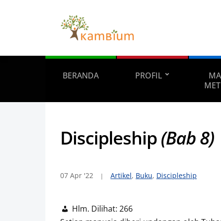
BERANDA
PROFIL
MA
MET
Discipleship
(Bab 8)
07 Apr '22
Artikel
,
Buku
,
Discipleship
Hlm. Dilihat:
266