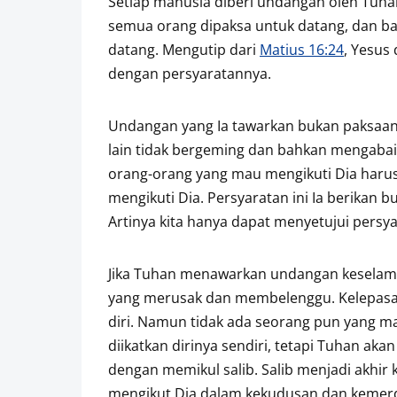
Setiap manusia diberi undangan oleh Tuhan
semua orang dipaksa untuk datang, dan bag
datang. Mengutip dari
Matius 16:24
, Yesus
dengan persyaratannya.
Undangan yang Ia tawarkan bukan paksaan, 
lain tidak bergeming dan bahkan mengabaik
orang-orang yang mau mengikuti Dia harus
mengikuti Dia. Persyaratan ini Ia berikan 
Artinya kita hanya dapat menyetujui persya
Jika Tuhan menawarkan undangan keselamata
yang merusak dan membelenggu. Kelepasan 
diri. Namun tidak ada seorang pun yang 
diikatkan dirinya sendiri, tetapi Tuhan 
dengan memikul salib. Salib menjadi akhi
mengikut Dia dalam kekudusan dan kemer