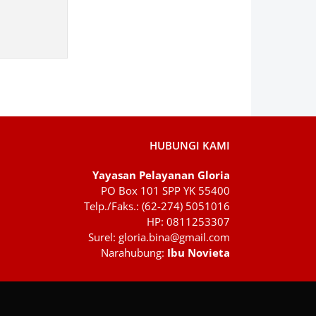
HUBUNGI KAMI
Yayasan Pelayanan Gloria
PO Box 101 SPP YK 55400
Telp./Faks.: (62-274) 5051016
HP: 0811253307
Surel: gloria.bina@gmail.com
Narahubung:
Ibu Novieta